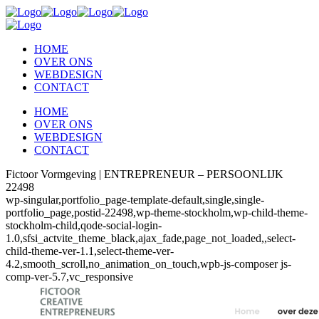
HOME
OVER ONS
WEBDESIGN
CONTACT
HOME
OVER ONS
WEBDESIGN
CONTACT
Fictoor Vormgeving | ENTREPRENEUR – PERSOONLIJK
22498
wp-singular,portfolio_page-template-default,single,single-
portfolio_page,postid-22498,wp-theme-stockholm,wp-child-theme-
stockholm-child,qode-social-login-
1.0,sfsi_actvite_theme_black,ajax_fade,page_not_loaded,,select-
child-theme-ver-1.1,select-theme-ver-
4.2,smooth_scroll,no_animation_on_touch,wpb-js-composer js-
comp-ver-5.7,vc_responsive